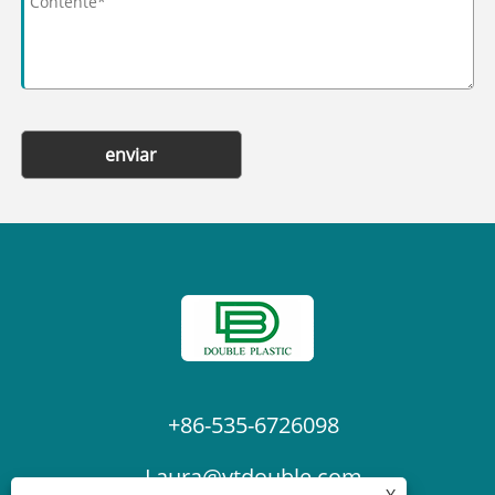
enviar
+86-535-6726098
Laura@ytdouble.com